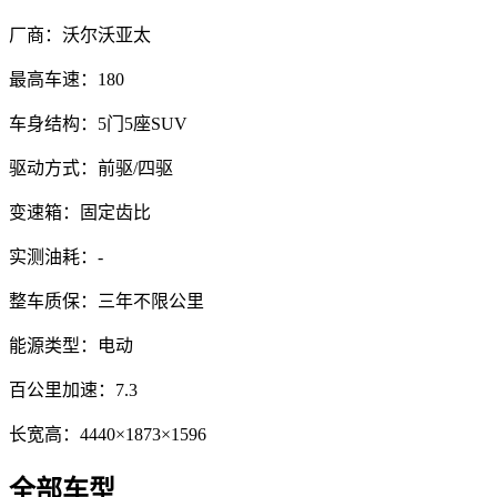
厂商：
沃尔沃亚太
最高车速：
180
车身结构：
5门5座SUV
驱动方式：
前驱/四驱
变速箱：
固定齿比
实测油耗：
-
整车质保：
三年不限公里
能源类型：
电动
百公里加速：
7.3
长宽高：
4440×1873×1596
全部车型