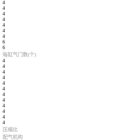
4
4
4
4
4
4
4
6
6
每缸气门数(个)
4
4
4
4
4
4
4
4
4
4
4
4
压缩比
配气机构