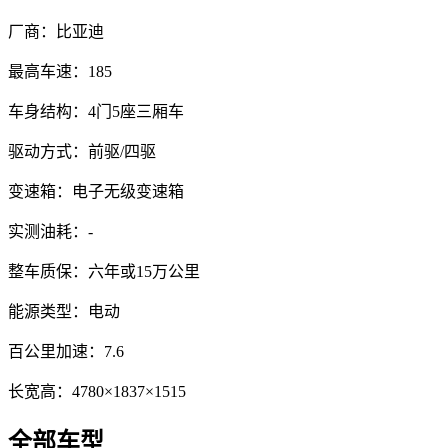
厂商：
比亚迪
最高车速：
185
车身结构：
4门5座三厢车
驱动方式：
前驱/四驱
变速箱：
电子无级变速箱
实测油耗：
-
整车质保：
六年或15万公里
能源类型：
电动
百公里加速：
7.6
长宽高：
4780×1837×1515
全部车型