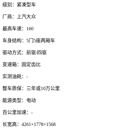
级别：
紧凑型车
厂商：
上汽大众
最高车速：
160
车身结构：
5门5座两厢车
驱动方式：
前驱/四驱
变速箱：
固定齿比
实测油耗：
-
整车质保：
三年或10万公里
能源类型：
电动
百公里加速：
-
长宽高：
4261×1778×1568