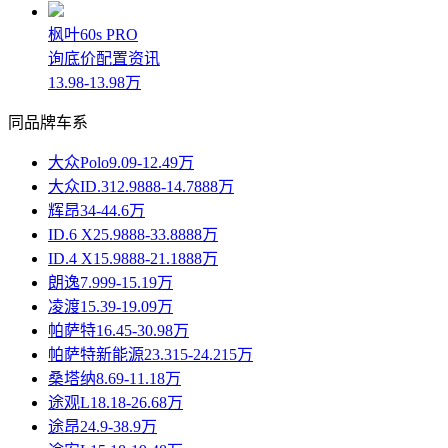
枫叶60s PRO
询底价
配置
资讯
13.98-13.98万
同品牌车系
大众Polo
9.09-12.49万
大众ID.3
12.9888-14.7888万
辉昂
34-44.6万
ID.6 X
25.9888-33.8888万
ID.4 X
15.9888-21.1888万
朗逸
7.999-15.19万
凌渡
15.39-19.09万
帕萨特
16.45-30.98万
帕萨特新能源
23.315-24.215万
桑塔纳
8.69-11.18万
途观L
18.18-26.68万
途昂
24.9-38.9万