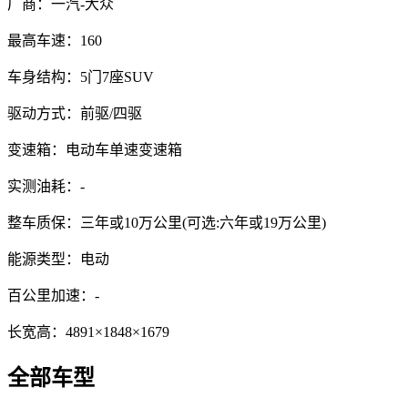
厂商：
一汽-大众
最高车速：
160
车身结构：
5门7座SUV
驱动方式：
前驱/四驱
变速箱：
电动车单速变速箱
实测油耗：
-
整车质保：
三年或10万公里(可选:六年或19万公里)
能源类型：
电动
百公里加速：
-
长宽高：
4891×1848×1679
全部车型