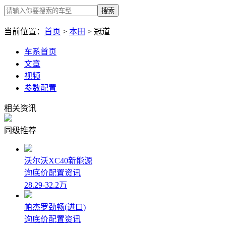
搜索
当前位置：
首页
>
本田
> 冠道
车系首页
文章
视频
参数配置
相关资讯
同级推荐
沃尔沃XC40新能源
询底价
配置
资讯
28.29-32.2万
帕杰罗劲畅(进口)
询底价
配置
资讯