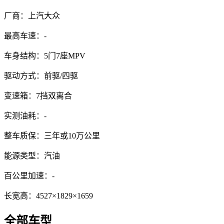
厂商：
上汽大众
最高车速：
-
车身结构：
5门7座MPV
驱动方式：
前驱/四驱
变速箱：
7挡双离合
实测油耗：
-
整车质保：
三年或10万公里
能源类型：
汽油
百公里加速：
-
长宽高：
4527×1829×1659
全部车型