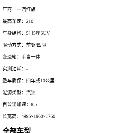
厂商：
一汽红旗
最高车速：
210
车身结构：
5门5座SUV
驱动方式：
前驱/四驱
变速箱：
手自一体
实测油耗：
-
整车质保：
四年或10公里
能源类型：
汽油
百公里加速：
8.5
长宽高：
4995×1960×1760
全部车型