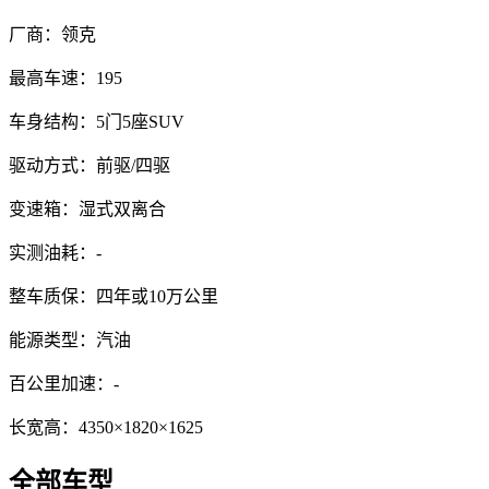
厂商：
领克
最高车速：
195
车身结构：
5门5座SUV
驱动方式：
前驱/四驱
变速箱：
湿式双离合
实测油耗：
-
整车质保：
四年或10万公里
能源类型：
汽油
百公里加速：
-
长宽高：
4350×1820×1625
全部车型