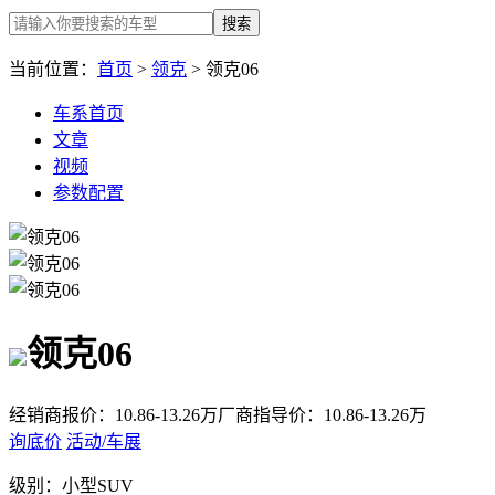
搜索
当前位置：
首页
>
领克
> 领克06
车系首页
文章
视频
参数配置
领克06
经销商报价：
10.86-13.26万
厂商指导价：
10.86-13.26万
询底价
活动/车展
级别：
小型SUV