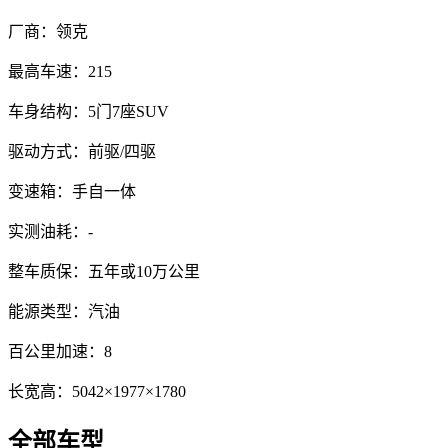
厂商：
领克
最高车速：
215
车身结构：
5门7座SUV
驱动方式：
前驱/四驱
变速箱：
手自一体
实测油耗：
-
整车质保：
五年或10万公里
能源类型：
汽油
百公里加速：
8
长宽高：
5042×1977×1780
全部车型