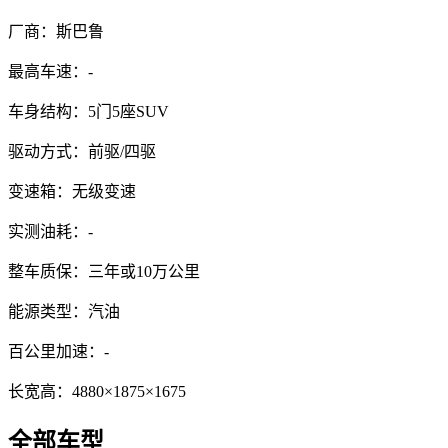
厂商：
斯巴鲁
最高车速：
-
车身结构：
5门5座SUV
驱动方式：
前驱/四驱
变速箱：
无级变速
实测油耗：
-
整车质保：
三年或10万公里
能源类型：
汽油
百公里加速：
-
长宽高：
4880×1875×1675
全部车型