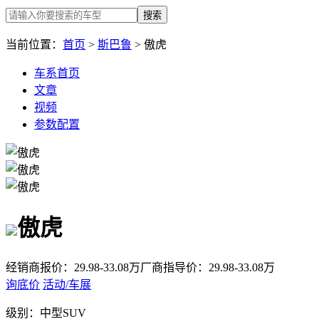
搜索
当前位置：
首页
>
斯巴鲁
> 傲虎
车系首页
文章
视频
参数配置
傲虎
经销商报价：
29.98-33.08万
厂商指导价：
29.98-33.08万
询底价
活动/车展
级别：
中型SUV