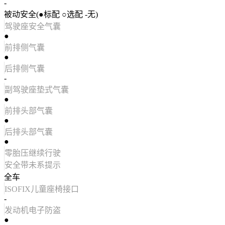
-
被动安全(●标配 ○选配 -无)
驾驶座安全气囊
●
前排侧气囊
●
后排侧气囊
-
副驾驶座垫式气囊
●
前排头部气囊
●
后排头部气囊
●
零胎压继续行驶
安全带未系提示
全车
ISOFIX儿童座椅接口
-
发动机电子防盗
●