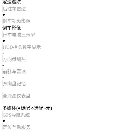
定速巡航
后驻车雷达
●
倒车视频影像
倒车影像
行车电脑显示屏
●
HUD抬头数字显示
-
方向盘加热
-
前驻车雷达
-
方向盘记忆
-
全液晶仪表盘
-
多媒体(●标配 ○选配 -无)
GPS导航系统
●
定位互动服务