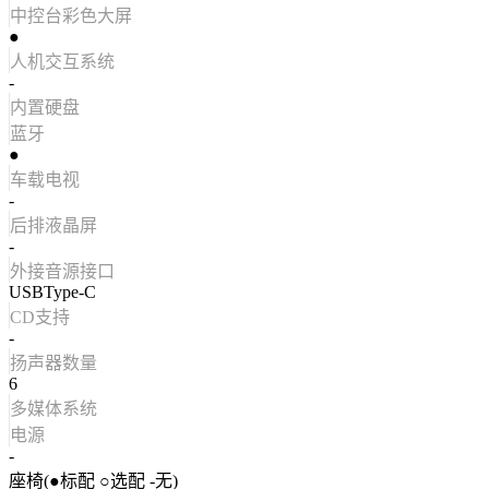
中控台彩色大屏
●
人机交互系统
-
内置硬盘
蓝牙
●
车载电视
-
后排液晶屏
-
外接音源接口
USBType-C
CD支持
-
扬声器数量
6
多媒体系统
电源
-
座椅(●标配 ○选配 -无)