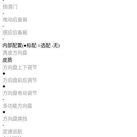
侧滑门
-
电动后备厢
-
感应后备厢
-
内部配置(●标配 ○选配 -无)
真皮方向盘
皮质
方向盘上下调节
●
方向盘前后调节
●
方向盘电动调节
-
多功能方向盘
●
方向盘换挡
-
定速巡航