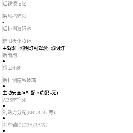
后视镜记忆
-
后风挡遮阳
-
后排侧遮阳帘
-
遮阳板化妆镜
主驾驶+照明灯副驾驶+照明灯
后雨刷
●
感应雨刷
-
后排侧隐私玻璃
●
主动安全(●标配 ○选配 -无)
ABS防抱死
●
制动力分配(EBD/CBC等)
●
刹车辅助(EBA/BA等)
●