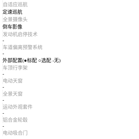
自适应巡航
定速巡航
全景摄像头
倒车影像
发动机启停技术
-
车道偏离预警系统
-
外部配置(●标配 ○选配 -无)
车顶行李架
-
电动天窗
-
全景天窗
-
运动外观套件
-
铝合金轮毂
-
电动吸合门
-