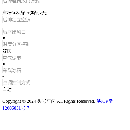
后排座椅放倒方式
-
座椅(●标配 ○选配 -无)
后排独立空调
-
后座出风口
●
温度分区控制
双区
空气调节
●
车载冰箱
-
空调控制方式
自动
Copyright © 2024 头号车闻 All Rights Reserved.
陕ICP备
12006831号-7