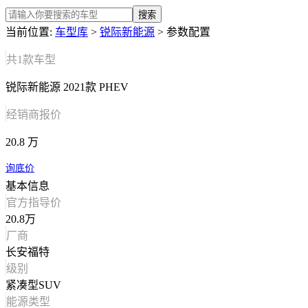
搜索
当前位置:
车型库
>
锐际新能源
> 参数配置
共
1
款车型
锐际新能源 2021款 PHEV
经销商报价
20.8 万
询底价
基本信息
官方指导价
20.8万
厂商
长安福特
级别
紧凑型SUV
能源类型