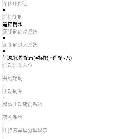
车内中控锁
●
遥控钥匙
遥控钥匙
无钥匙启动系统
●
无钥匙进入系统
●
辅助/操控配置(●标配 ○选配 -无)
自动泊车入位
-
并线辅助
-
主动刹车
-
整体主动转向系统
-
夜视系统
-
中控液晶屏分屏显示
-