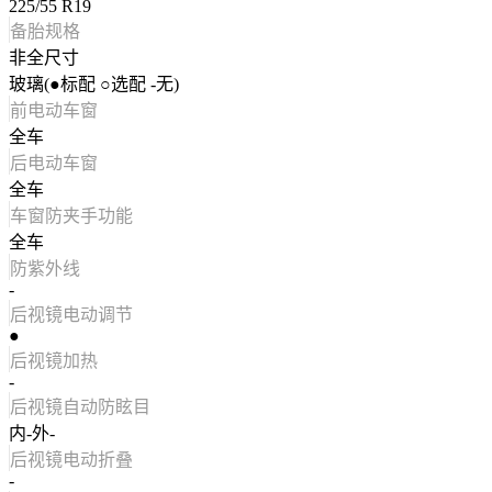
225/55 R19
备胎规格
非全尺寸
玻璃(●标配 ○选配 -无)
前电动车窗
全车
后电动车窗
全车
车窗防夹手功能
全车
防紫外线
-
后视镜电动调节
●
后视镜加热
-
后视镜自动防眩目
内-外-
后视镜电动折叠
-