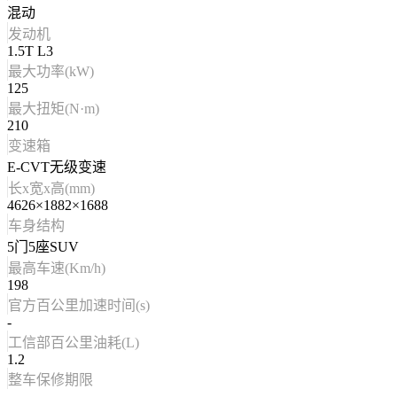
混动
发动机
1.5T L3
最大功率(kW)
125
最大扭矩(N·m)
210
变速箱
E-CVT无级变速
长x宽x高(mm)
4626×1882×1688
车身结构
5门5座SUV
最高车速(Km/h)
198
官方百公里加速时间(s)
-
工信部百公里油耗(L)
1.2
整车保修期限
-