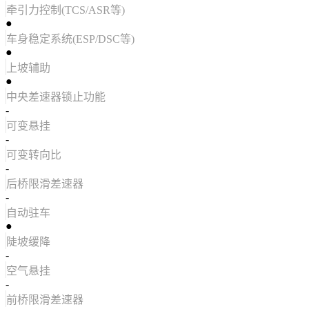
牵引力控制(TCS/ASR等)
●
车身稳定系统(ESP/DSC等)
●
上坡辅助
●
中央差速器锁止功能
-
可变悬挂
-
可变转向比
-
后桥限滑差速器
-
自动驻车
●
陡坡缓降
-
空气悬挂
-
前桥限滑差速器