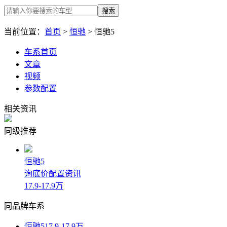
搜索
当前位置：
首页
>
恒驰
> 恒驰5
车系首页
文章
视频
参数配置
相关资讯
同级推荐
恒驰5
询底价
配置
资讯
17.9-17.9万
同品牌车系
恒驰5
17.9-17.9万